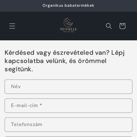
Ugrás a
Organikus babatermékek
tartalomhoz
Kosár
Kérdésed vagy észrevételed van? Lépj
kapcsolatba velünk, és örömmel
segítünk.
Név
E-mail-cím
*
Telefonszám