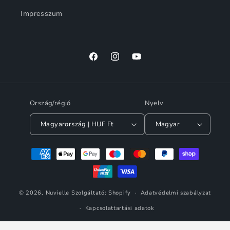
Impresszum
Facebook
Instagram
YouTube
Ország/régió
Nyelv
Magyarország | HUF Ft
Magyar
Fizetési
módok
© 2026,
Nuvielle
Szolgáltató: Shopify
Adatvédelmi szabályzat
Kapcsolattartási adatok